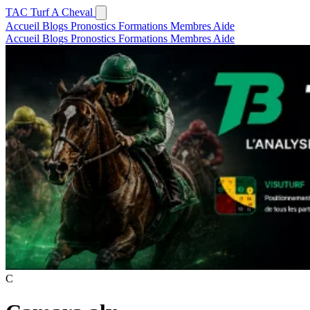
TAC
Turf A Cheval
Accueil
Blogs
Pronostics
Formations
Membres
Aide
Accueil
Blogs
Pronostics
Formations
Membres
Aide
C