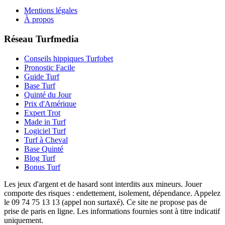
Mentions légales
À propos
Réseau Turfmedia
Conseils hippiques Turfobet
Pronostic Facile
Guide Turf
Base Turf
Quinté du Jour
Prix d'Amérique
Expert Trot
Made in Turf
Logiciel Turf
Turf à Cheval
Base Quinté
Blog Turf
Bonus Turf
Les jeux d'argent et de hasard sont interdits aux mineurs. Jouer
comporte des risques : endettement, isolement, dépendance. Appelez
le 09 74 75 13 13 (appel non surtaxé). Ce site ne propose pas de
prise de paris en ligne. Les informations fournies sont à titre indicatif
uniquement.