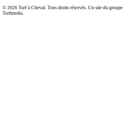
© 2026 Turf à Cheval. Tous droits réservés. Un site du groupe
Turfmedia.