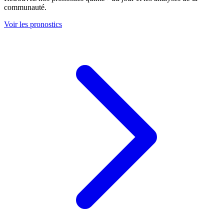
communauté.
Voir les pronostics