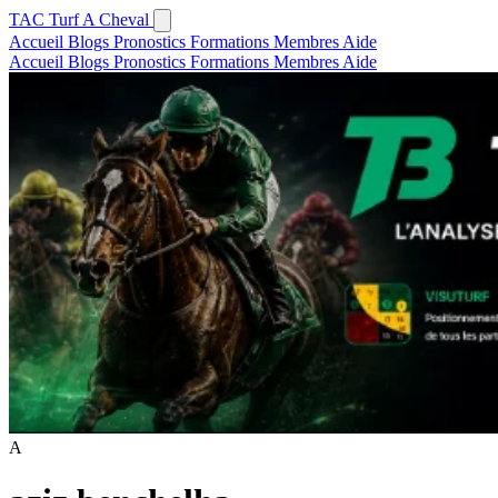
TAC
Turf A Cheval
Accueil
Blogs
Pronostics
Formations
Membres
Aide
Accueil
Blogs
Pronostics
Formations
Membres
Aide
A