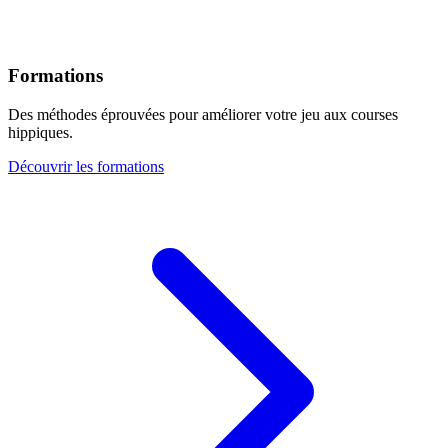
Formations
Des méthodes éprouvées pour améliorer votre jeu aux courses
hippiques.
Découvrir les formations