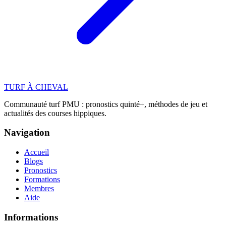
TURF
À CHEVAL
Communauté turf PMU : pronostics quinté+, méthodes de jeu et
actualités des courses hippiques.
Navigation
Accueil
Blogs
Pronostics
Formations
Membres
Aide
Informations