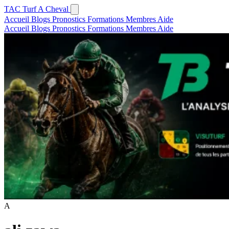
TAC
Turf A Cheval
Accueil
Blogs
Pronostics
Formations
Membres
Aide
Accueil
Blogs
Pronostics
Formations
Membres
Aide
A