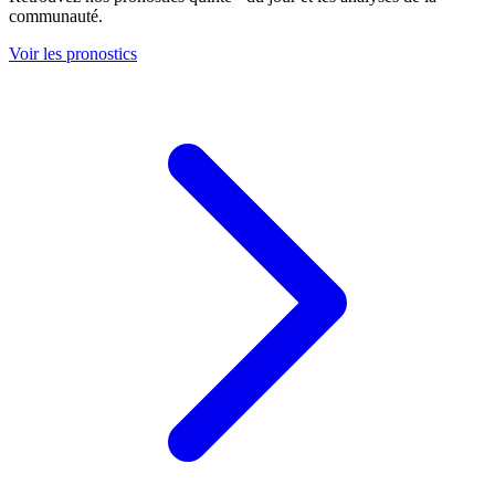
communauté.
Voir les pronostics