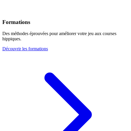
Formations
Des méthodes éprouvées pour améliorer votre jeu aux courses
hippiques.
Découvrir les formations