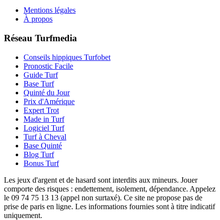
Mentions légales
À propos
Réseau Turfmedia
Conseils hippiques Turfobet
Pronostic Facile
Guide Turf
Base Turf
Quinté du Jour
Prix d'Amérique
Expert Trot
Made in Turf
Logiciel Turf
Turf à Cheval
Base Quinté
Blog Turf
Bonus Turf
Les jeux d'argent et de hasard sont interdits aux mineurs. Jouer
comporte des risques : endettement, isolement, dépendance. Appelez
le 09 74 75 13 13 (appel non surtaxé). Ce site ne propose pas de
prise de paris en ligne. Les informations fournies sont à titre indicatif
uniquement.