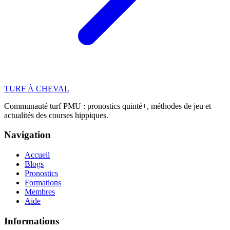
TURF
À CHEVAL
Communauté turf PMU : pronostics quinté+, méthodes de jeu et
actualités des courses hippiques.
Navigation
Accueil
Blogs
Pronostics
Formations
Membres
Aide
Informations