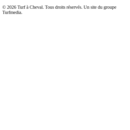
© 2026 Turf à Cheval. Tous droits réservés. Un site du groupe
Turfmedia.