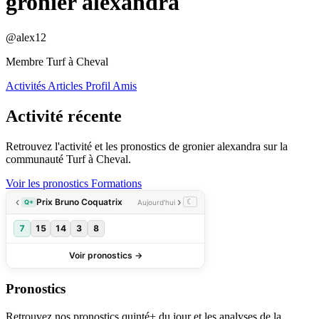
gronier alexandra
@alex12
Membre Turf à Cheval
Activités
Articles
Profil
Amis
Activité récente
Retrouvez l'activité et les pronostics de gronier alexandra sur la
communauté Turf à Cheval.
Voir les pronostics
Formations
Pronostics
Retrouvez nos pronostics quinté+ du jour et les analyses de la