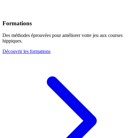
Formations
Des méthodes éprouvées pour améliorer votre jeu aux courses
hippiques.
Découvrir les formations