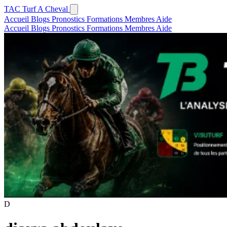
TAC
Turf A Cheval
Accueil
Blogs
Pronostics
Formations
Membres
Aide
Accueil
Blogs
Pronostics
Formations
Membres
Aide
D