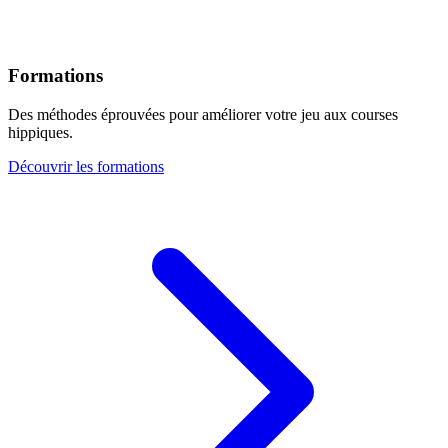
Formations
Des méthodes éprouvées pour améliorer votre jeu aux courses
hippiques.
Découvrir les formations