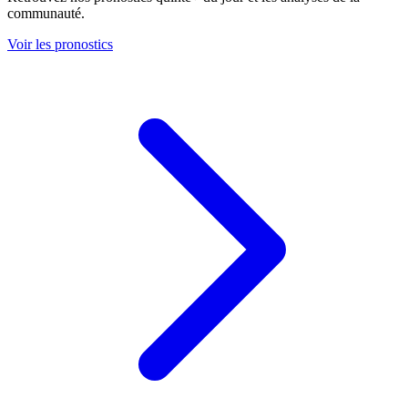
communauté.
Voir les pronostics