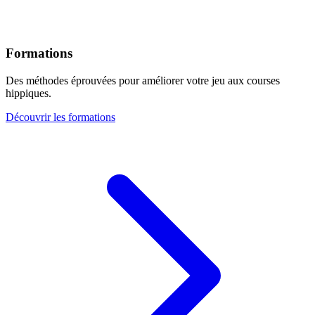
Formations
Des méthodes éprouvées pour améliorer votre jeu aux courses
hippiques.
Découvrir les formations