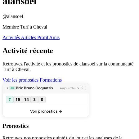
alansoel
@alansoel
Membre Turf à Cheval
Activités
Articles
Profil
Amis
Activité récente
Retrouvez l'activité et les pronostics de alansoel sur la communauté
Turf à Cheval.
Voir les pronostics
Formations
Pronostics
Retrouvez nos pronostics quinté+ du jour et les analyses de la