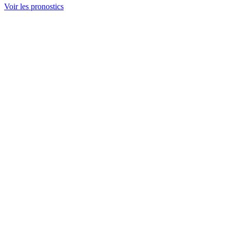
Voir les pronostics