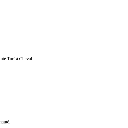
auté Turf à Cheval.
nauté.