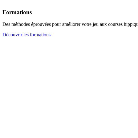
Formations
Des méthodes éprouvées pour améliorer votre jeu aux courses hippiqu
Découvrir les formations