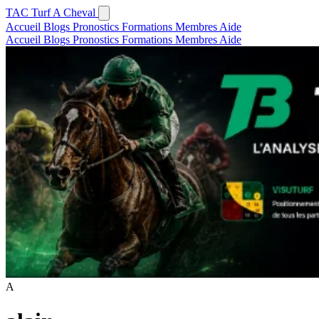
TAC
Turf A Cheval
Accueil
Blogs
Pronostics
Formations
Membres
Aide
Accueil
Blogs
Pronostics
Formations
Membres
Aide
A