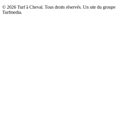
© 2026 Turf à Cheval. Tous droits réservés. Un site du groupe
Turfmedia.