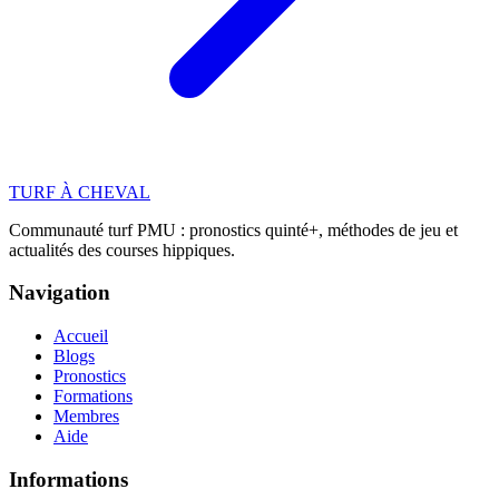
TURF
À CHEVAL
Communauté turf PMU : pronostics quinté+, méthodes de jeu et
actualités des courses hippiques.
Navigation
Accueil
Blogs
Pronostics
Formations
Membres
Aide
Informations