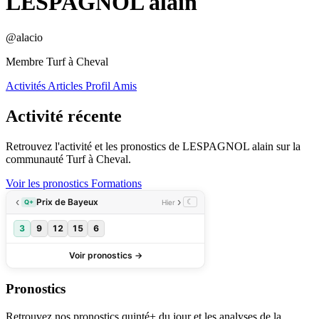
LESPAGNOL alain
@alacio
Membre Turf à Cheval
Activités
Articles
Profil
Amis
Activité récente
Retrouvez l'activité et les pronostics de LESPAGNOL alain sur la
communauté Turf à Cheval.
Voir les pronostics
Formations
Pronostics
Retrouvez nos pronostics quinté+ du jour et les analyses de la