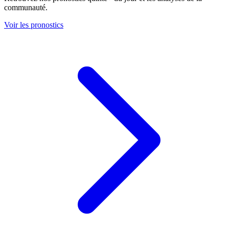
communauté.
Voir les pronostics