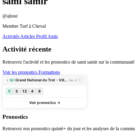
sami samir
@ajioui
Membre Turf à Cheval
Activités
Articles
Profil
Amis
Activité récente
Retrouvez l'activité et les pronostics de sami samir sur la communauté
Voir les pronostics
Formations
Pronostics
Retrouvez nos pronostics quinté+ du jour et les analyses de la commu