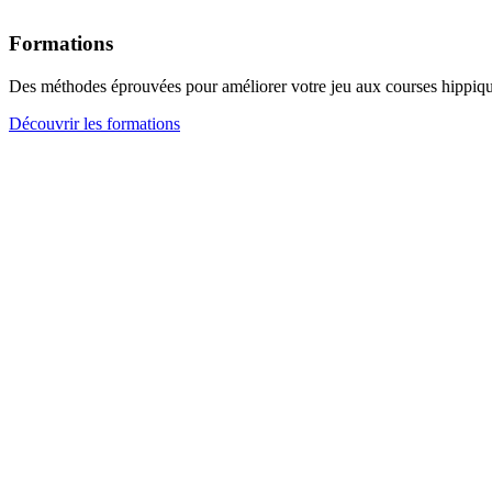
Formations
Des méthodes éprouvées pour améliorer votre jeu aux courses hippiqu
Découvrir les formations