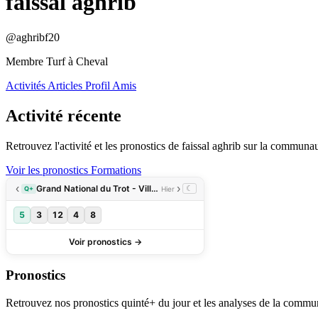
faissal aghrib
@aghribf20
Membre Turf à Cheval
Activités
Articles
Profil
Amis
Activité récente
Retrouvez l'activité et les pronostics de faissal aghrib sur la communa
Voir les pronostics
Formations
Pronostics
Retrouvez nos pronostics quinté+ du jour et les analyses de la commu