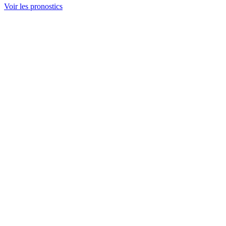
Voir les pronostics