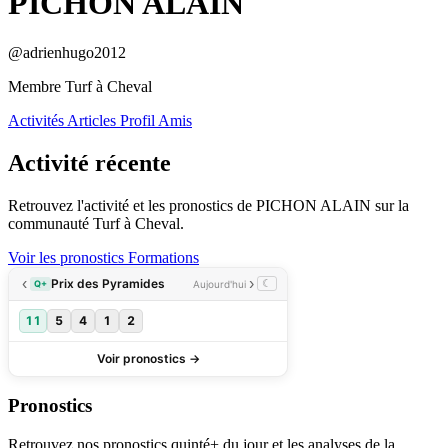
PICHON ALAIN
@adrienhugo2012
Membre Turf à Cheval
Activités
Articles
Profil
Amis
Activité récente
Retrouvez l'activité et les pronostics de PICHON ALAIN sur la
communauté Turf à Cheval.
Voir les pronostics
Formations
Pronostics
Retrouvez nos pronostics quinté+ du jour et les analyses de la