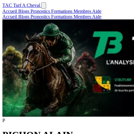
TAC
Turf A Cheval
Accueil
Blogs
Pronostics
Formations
Membres
Aide
Accueil
Blogs
Pronostics
Formations
Membres
Aide
P