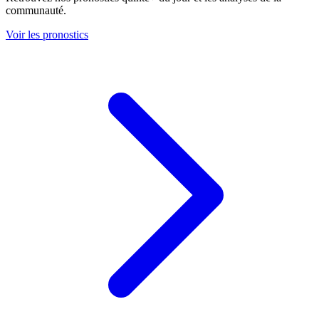
communauté.
Voir les pronostics