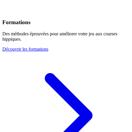
Formations
Des méthodes éprouvées pour améliorer votre jeu aux courses
hippiques.
Découvrir les formations