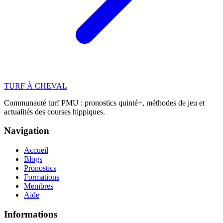
TURF
À CHEVAL
Communauté turf PMU : pronostics quinté+, méthodes de jeu et
actualités des courses hippiques.
Navigation
Accueil
Blogs
Pronostics
Formations
Membres
Aide
Informations