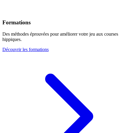
Formations
Des méthodes éprouvées pour améliorer votre jeu aux courses
hippiques.
Découvrir les formations