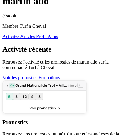
martin ado
@adolu
Membre Turf à Cheval
Activités
Articles
Profil
Amis
Activité récente
Retrouvez l'activité et les pronostics de martin ado sur la
communauté Turf à Cheval.
Voir les pronostics
Formations
Pronostics
Retrouvez nos pronostics quinté+ du jour et les analyses de la