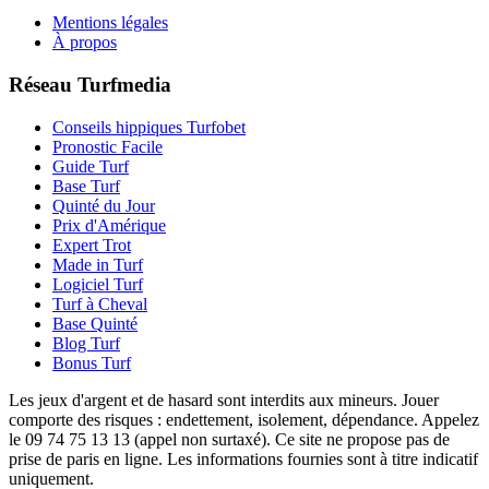
Mentions légales
À propos
Réseau Turfmedia
Conseils hippiques Turfobet
Pronostic Facile
Guide Turf
Base Turf
Quinté du Jour
Prix d'Amérique
Expert Trot
Made in Turf
Logiciel Turf
Turf à Cheval
Base Quinté
Blog Turf
Bonus Turf
Les jeux d'argent et de hasard sont interdits aux mineurs. Jouer
comporte des risques : endettement, isolement, dépendance. Appelez
le 09 74 75 13 13 (appel non surtaxé). Ce site ne propose pas de
prise de paris en ligne. Les informations fournies sont à titre indicatif
uniquement.