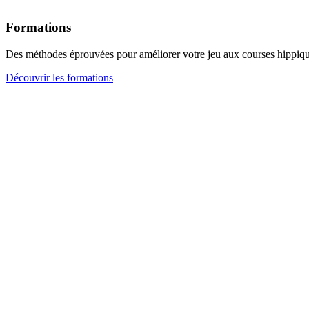
Formations
Des méthodes éprouvées pour améliorer votre jeu aux courses hippiqu
Découvrir les formations