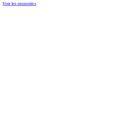
Voir les pronostics