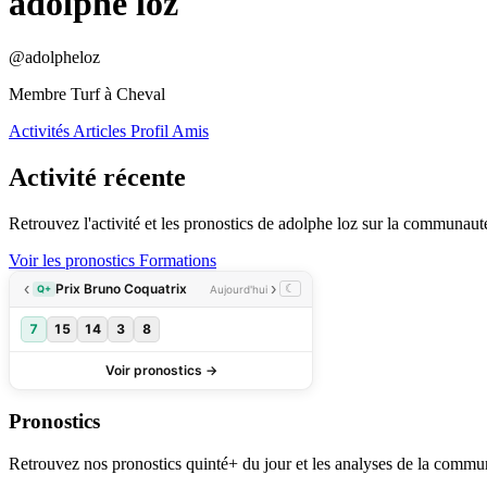
adolphe loz
@adolpheloz
Membre Turf à Cheval
Activités
Articles
Profil
Amis
Activité récente
Retrouvez l'activité et les pronostics de adolphe loz sur la communaut
Voir les pronostics
Formations
Pronostics
Retrouvez nos pronostics quinté+ du jour et les analyses de la commu