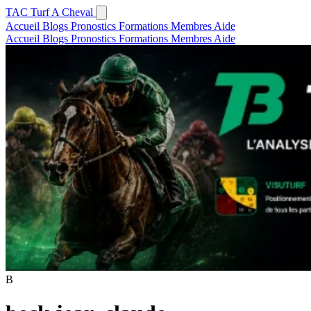
TAC
Turf A Cheval
Accueil
Blogs
Pronostics
Formations
Membres
Aide
Accueil
Blogs
Pronostics
Formations
Membres
Aide
B