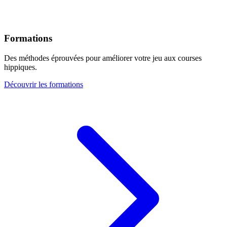
Formations
Des méthodes éprouvées pour améliorer votre jeu aux courses
hippiques.
Découvrir les formations