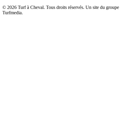
© 2026 Turf à Cheval. Tous droits réservés. Un site du groupe
Turfmedia.