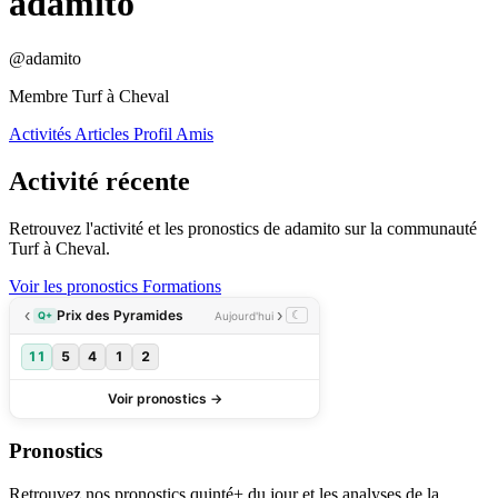
adamito
@adamito
Membre Turf à Cheval
Activités
Articles
Profil
Amis
Activité récente
Retrouvez l'activité et les pronostics de adamito sur la communauté
Turf à Cheval.
Voir les pronostics
Formations
Pronostics
Retrouvez nos pronostics quinté+ du jour et les analyses de la