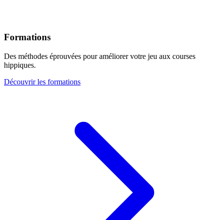
Formations
Des méthodes éprouvées pour améliorer votre jeu aux courses
hippiques.
Découvrir les formations