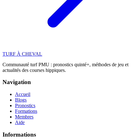
TURF
À CHEVAL
Communauté turf PMU : pronostics quinté+, méthodes de jeu et
actualités des courses hippiques.
Navigation
Accueil
Blogs
Pronostics
Formations
Membres
Aide
Informations