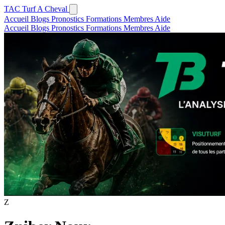
TAC
Turf A Cheval
Accueil
Blogs
Pronostics
Formations
Membres
Aide
Accueil
Blogs
Pronostics
Formations
Membres
Aide
Z