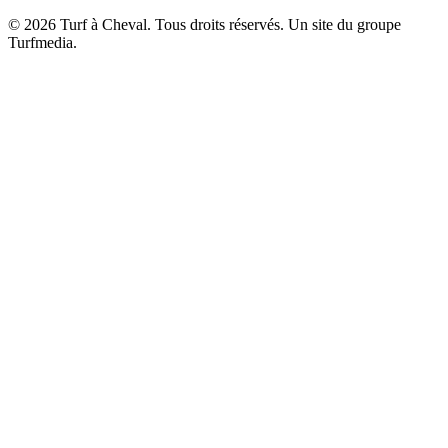
© 2026 Turf à Cheval. Tous droits réservés. Un site du groupe
Turfmedia.