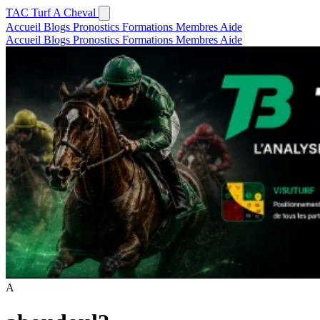
TAC
Turf A Cheval
Accueil
Blogs
Pronostics
Formations
Membres
Aide
Accueil
Blogs
Pronostics
Formations
Membres
Aide
A