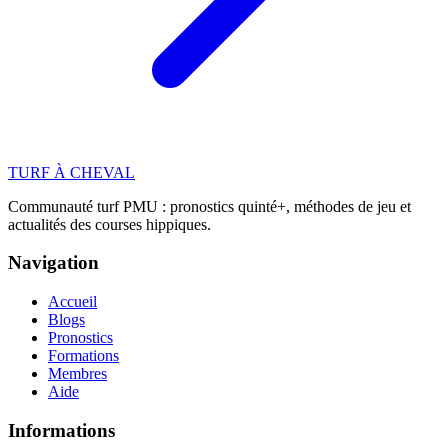
TURF
À CHEVAL
Communauté turf PMU : pronostics quinté+, méthodes de jeu et
actualités des courses hippiques.
Navigation
Accueil
Blogs
Pronostics
Formations
Membres
Aide
Informations