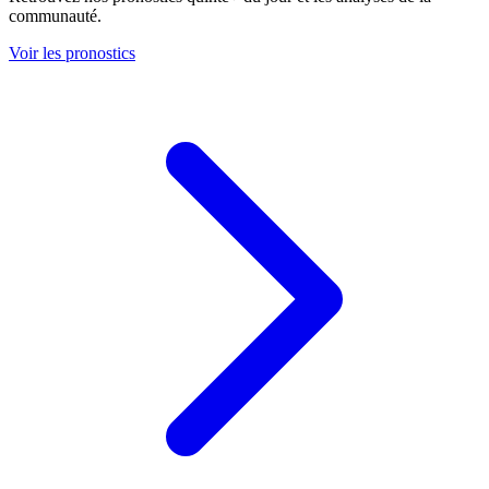
communauté.
Voir les pronostics