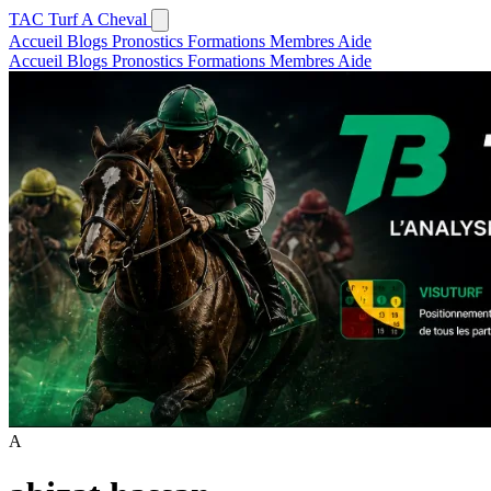
TAC
Turf A Cheval
Accueil
Blogs
Pronostics
Formations
Membres
Aide
Accueil
Blogs
Pronostics
Formations
Membres
Aide
A