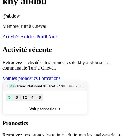
khy abdou
@abdow
Membre Turf à Cheval
Activités
Articles
Profil
Amis
Activité récente
Retrouvez l'activité et les pronostics de khy abdou sur la
communauté Turf à Cheval.
Voir les pronostics
Formations
Pronostics
Retrouvez nos pronostics quinté+ du jour et les analyses de la