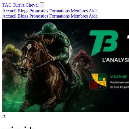
TAC
Turf A Cheval
Accueil
Blogs
Pronostics
Formations
Membres
Aide
Accueil
Blogs
Pronostics
Formations
Membres
Aide
A