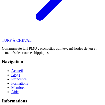
TURF
À CHEVAL
Communauté turf PMU : pronostics quinté+, méthodes de jeu et
actualités des courses hippiques.
Navigation
Accueil
Blogs
Pronostics
Formations
Membres
Aide
Informations