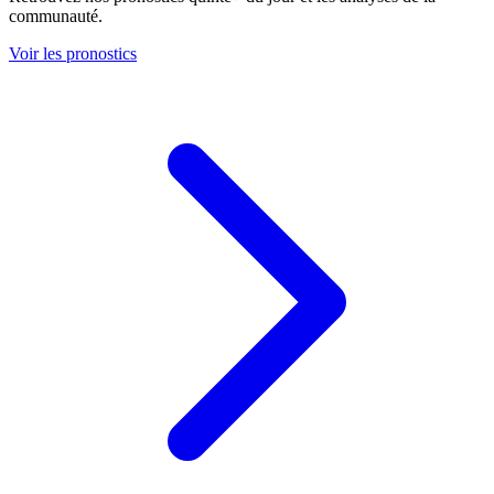
communauté.
Voir les pronostics