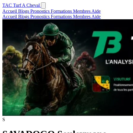
TAC
Turf A Cheval
Accueil
Blogs
Pronostics
Formations
Membres
Aide
Accueil
Blogs
Pronostics
Formations
Membres
Aide
S