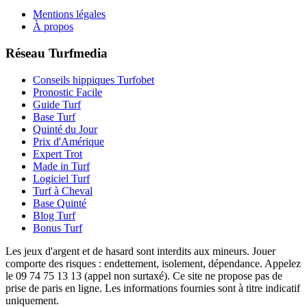
Mentions légales
À propos
Réseau Turfmedia
Conseils hippiques Turfobet
Pronostic Facile
Guide Turf
Base Turf
Quinté du Jour
Prix d'Amérique
Expert Trot
Made in Turf
Logiciel Turf
Turf à Cheval
Base Quinté
Blog Turf
Bonus Turf
Les jeux d'argent et de hasard sont interdits aux mineurs. Jouer
comporte des risques : endettement, isolement, dépendance. Appelez
le 09 74 75 13 13 (appel non surtaxé). Ce site ne propose pas de
prise de paris en ligne. Les informations fournies sont à titre indicatif
uniquement.