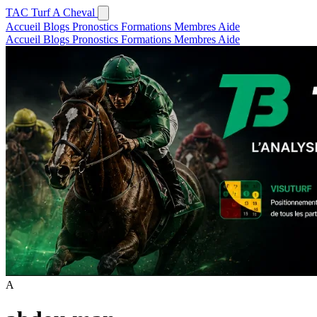
TAC
Turf A Cheval
Accueil
Blogs
Pronostics
Formations
Membres
Aide
Accueil
Blogs
Pronostics
Formations
Membres
Aide
A