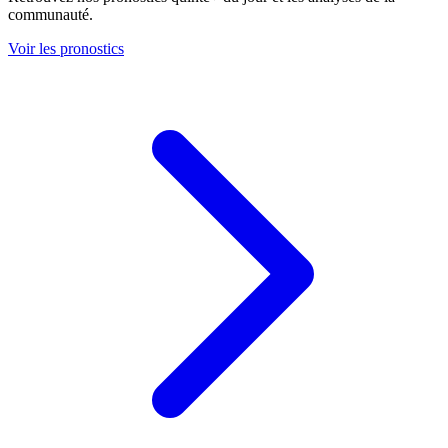
communauté.
Voir les pronostics