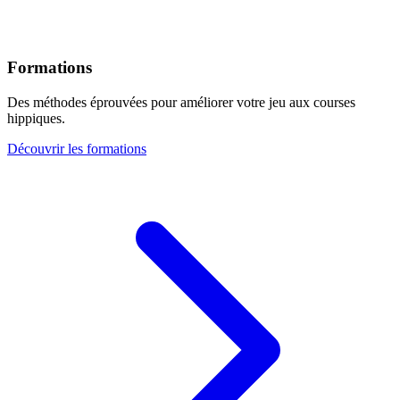
Formations
Des méthodes éprouvées pour améliorer votre jeu aux courses
hippiques.
Découvrir les formations