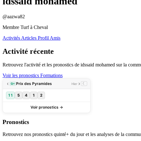
idssaid mohamed
@aazwa82
Membre Turf à Cheval
Activités
Articles
Profil
Amis
Activité récente
Retrouvez l'activité et les pronostics de idssaid mohamed sur la com
Voir les pronostics
Formations
Pronostics
Retrouvez nos pronostics quinté+ du jour et les analyses de la commu