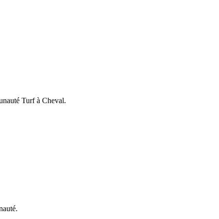
munauté Turf à Cheval.
nauté.