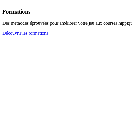
Formations
Des méthodes éprouvées pour améliorer votre jeu aux courses hippiqu
Découvrir les formations