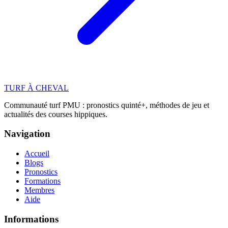
TURF
À CHEVAL
Communauté turf PMU : pronostics quinté+, méthodes de jeu et
actualités des courses hippiques.
Navigation
Accueil
Blogs
Pronostics
Formations
Membres
Aide
Informations