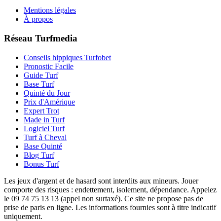
Mentions légales
À propos
Réseau Turfmedia
Conseils hippiques Turfobet
Pronostic Facile
Guide Turf
Base Turf
Quinté du Jour
Prix d'Amérique
Expert Trot
Made in Turf
Logiciel Turf
Turf à Cheval
Base Quinté
Blog Turf
Bonus Turf
Les jeux d'argent et de hasard sont interdits aux mineurs. Jouer
comporte des risques : endettement, isolement, dépendance. Appelez
le 09 74 75 13 13 (appel non surtaxé). Ce site ne propose pas de
prise de paris en ligne. Les informations fournies sont à titre indicatif
uniquement.