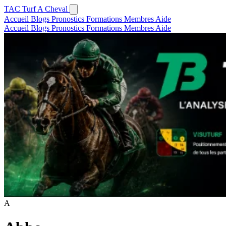
TAC
Turf A Cheval
Accueil
Blogs
Pronostics
Formations
Membres
Aide
Accueil
Blogs
Pronostics
Formations
Membres
Aide
A