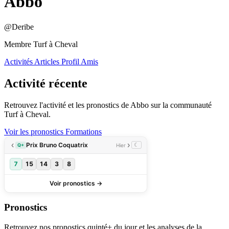
Abbo
@Deribe
Membre Turf à Cheval
Activités
Articles
Profil
Amis
Activité récente
Retrouvez l'activité et les pronostics de Abbo sur la communauté
Turf à Cheval.
Voir les pronostics
Formations
Pronostics
Retrouvez nos pronostics quinté+ du jour et les analyses de la