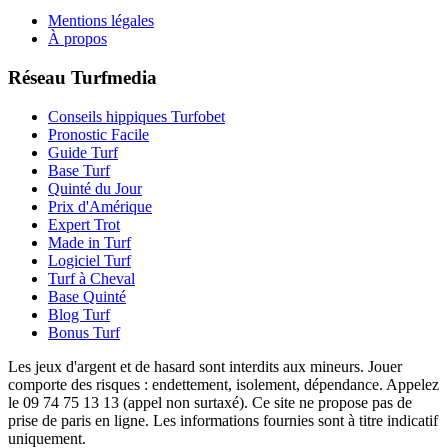
Mentions légales
À propos
Réseau Turfmedia
Conseils hippiques Turfobet
Pronostic Facile
Guide Turf
Base Turf
Quinté du Jour
Prix d'Amérique
Expert Trot
Made in Turf
Logiciel Turf
Turf à Cheval
Base Quinté
Blog Turf
Bonus Turf
Les jeux d'argent et de hasard sont interdits aux mineurs. Jouer
comporte des risques : endettement, isolement, dépendance. Appelez
le 09 74 75 13 13 (appel non surtaxé). Ce site ne propose pas de
prise de paris en ligne. Les informations fournies sont à titre indicatif
uniquement.