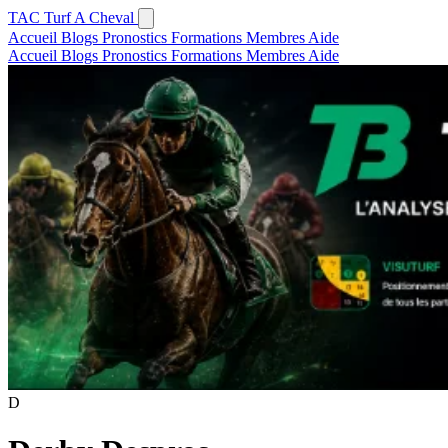
TAC
Turf A Cheval
Accueil
Blogs
Pronostics
Formations
Membres
Aide
Accueil
Blogs
Pronostics
Formations
Membres
Aide
D