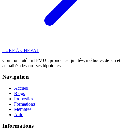
TURF
À CHEVAL
Communauté turf PMU : pronostics quinté+, méthodes de jeu et
actualités des courses hippiques.
Navigation
Accueil
Blogs
Pronostics
Formations
Membres
Aide
Informations