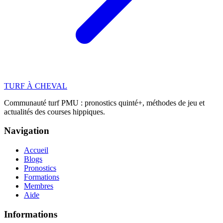
TURF
À CHEVAL
Communauté turf PMU : pronostics quinté+, méthodes de jeu et
actualités des courses hippiques.
Navigation
Accueil
Blogs
Pronostics
Formations
Membres
Aide
Informations