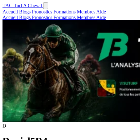
TAC
Turf A Cheval
Accueil
Blogs
Pronostics
Formations
Membres
Aide
Accueil
Blogs
Pronostics
Formations
Membres
Aide
D