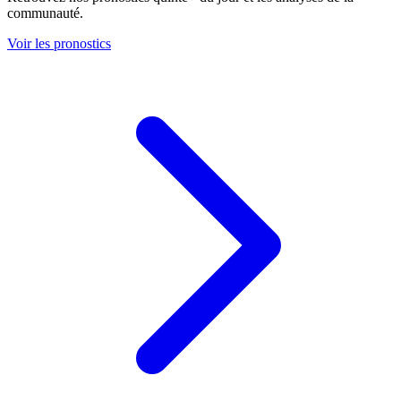
communauté.
Voir les pronostics