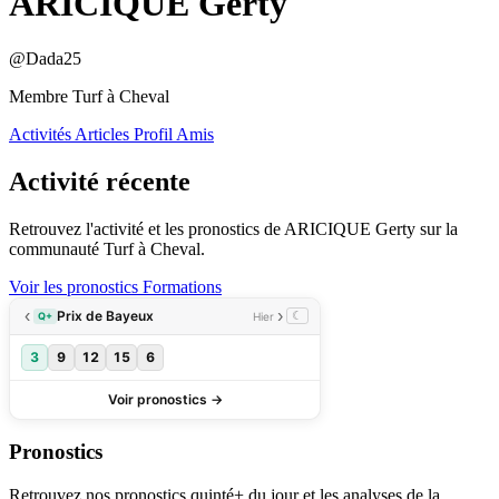
ARICIQUE Gerty
@Dada25
Membre Turf à Cheval
Activités
Articles
Profil
Amis
Activité récente
Retrouvez l'activité et les pronostics de ARICIQUE Gerty sur la
communauté Turf à Cheval.
Voir les pronostics
Formations
Pronostics
Retrouvez nos pronostics quinté+ du jour et les analyses de la