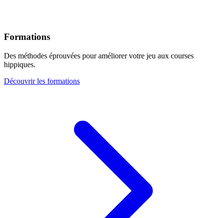
Formations
Des méthodes éprouvées pour améliorer votre jeu aux courses
hippiques.
Découvrir les formations