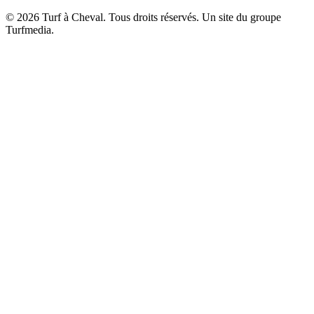
© 2026 Turf à Cheval. Tous droits réservés. Un site du groupe
Turfmedia.