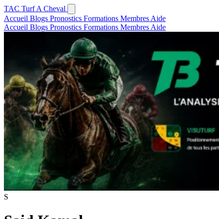
TAC
Turf A Cheval
Accueil
Blogs
Pronostics
Formations
Membres
Aide
Accueil
Blogs
Pronostics
Formations
Membres
Aide
S