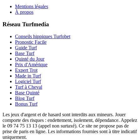
Mentions légales
À propos
Réseau Turfmedia
Conseils hippiques Turfobet
Pronostic Facile
Guide Turf
Base Turf
Quinté du Jour
Prix d'Amérique
Expert Trot
Made in Turf
Logiciel Turf
Turf à Cheval
Base Quinté
Blog Turf
Bonus Turf
Les jeux d'argent et de hasard sont interdits aux mineurs. Jouer
comporte des risques : endettement, isolement, dépendance. Appelez
le 09 74 75 13 13 (appel non surtaxé). Ce site ne propose pas de
prise de paris en ligne. Les informations fournies sont à titre indicatif
uniquement.