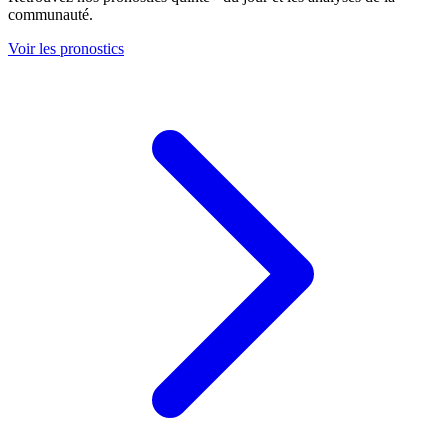
communauté.
Voir les pronostics