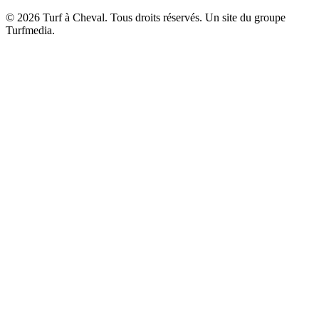
© 2026 Turf à Cheval. Tous droits réservés. Un site du groupe
Turfmedia.