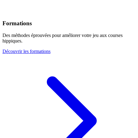
Formations
Des méthodes éprouvées pour améliorer votre jeu aux courses
hippiques.
Découvrir les formations