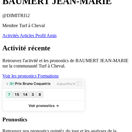
BAUMERT JEAN-MARIE
@DIMITRI12
Membre Turf à Cheval
Activités
Articles
Profil
Amis
Activité récente
Retrouvez l'activité et les pronostics de BAUMERT JEAN-MARIE
sur la communauté Turf à Cheval.
Voir les pronostics
Formations
Pronostics
Retrouvez nos pronostics quinté+ du jour et les analyses de la