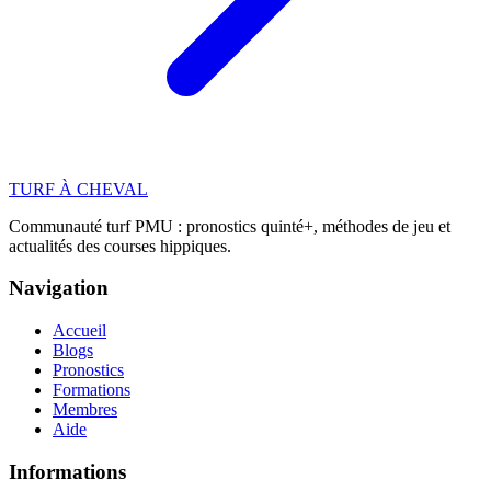
TURF
À CHEVAL
Communauté turf PMU : pronostics quinté+, méthodes de jeu et
actualités des courses hippiques.
Navigation
Accueil
Blogs
Pronostics
Formations
Membres
Aide
Informations