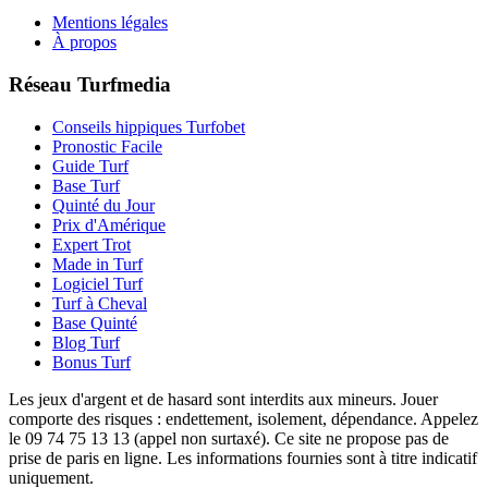
Mentions légales
À propos
Réseau Turfmedia
Conseils hippiques Turfobet
Pronostic Facile
Guide Turf
Base Turf
Quinté du Jour
Prix d'Amérique
Expert Trot
Made in Turf
Logiciel Turf
Turf à Cheval
Base Quinté
Blog Turf
Bonus Turf
Les jeux d'argent et de hasard sont interdits aux mineurs. Jouer
comporte des risques : endettement, isolement, dépendance. Appelez
le 09 74 75 13 13 (appel non surtaxé). Ce site ne propose pas de
prise de paris en ligne. Les informations fournies sont à titre indicatif
uniquement.