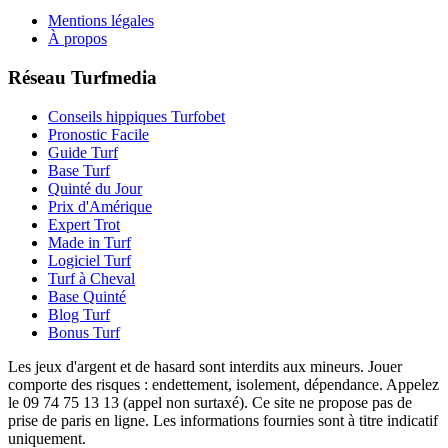
Mentions légales
À propos
Réseau Turfmedia
Conseils hippiques Turfobet
Pronostic Facile
Guide Turf
Base Turf
Quinté du Jour
Prix d'Amérique
Expert Trot
Made in Turf
Logiciel Turf
Turf à Cheval
Base Quinté
Blog Turf
Bonus Turf
Les jeux d'argent et de hasard sont interdits aux mineurs. Jouer
comporte des risques : endettement, isolement, dépendance. Appelez
le 09 74 75 13 13 (appel non surtaxé). Ce site ne propose pas de
prise de paris en ligne. Les informations fournies sont à titre indicatif
uniquement.