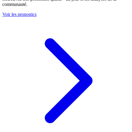
communauté.
Voir les pronostics