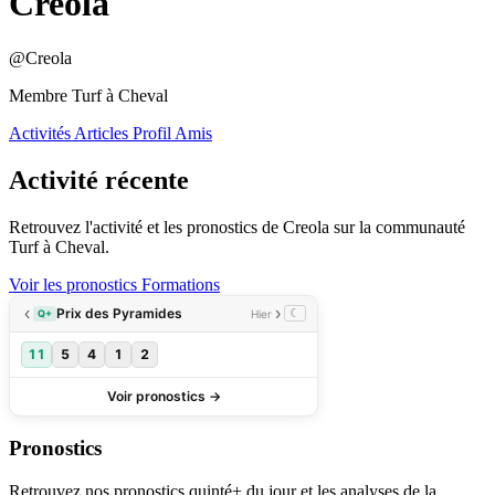
Creola
@Creola
Membre Turf à Cheval
Activités
Articles
Profil
Amis
Activité récente
Retrouvez l'activité et les pronostics de Creola sur la communauté
Turf à Cheval.
Voir les pronostics
Formations
Pronostics
Retrouvez nos pronostics quinté+ du jour et les analyses de la