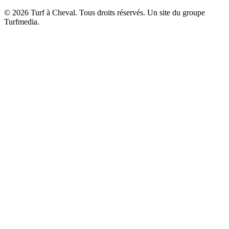
© 2026 Turf à Cheval. Tous droits réservés. Un site du groupe
Turfmedia.