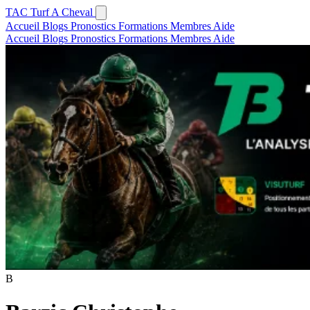
TAC
Turf A Cheval
Accueil
Blogs
Pronostics
Formations
Membres
Aide
Accueil
Blogs
Pronostics
Formations
Membres
Aide
B