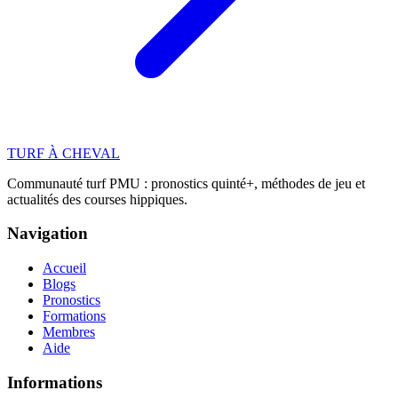
TURF
À CHEVAL
Communauté turf PMU : pronostics quinté+, méthodes de jeu et
actualités des courses hippiques.
Navigation
Accueil
Blogs
Pronostics
Formations
Membres
Aide
Informations