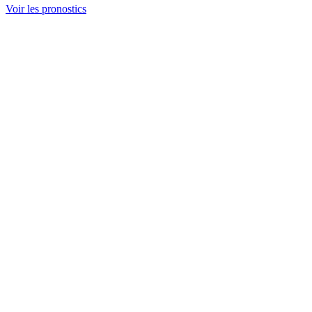
Voir les pronostics