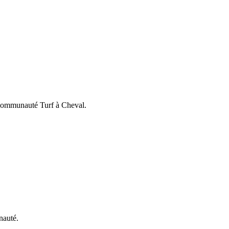
 communauté Turf à Cheval.
nauté.