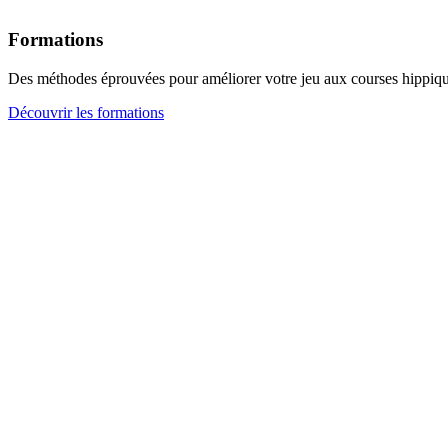
Formations
Des méthodes éprouvées pour améliorer votre jeu aux courses hippiqu
Découvrir les formations