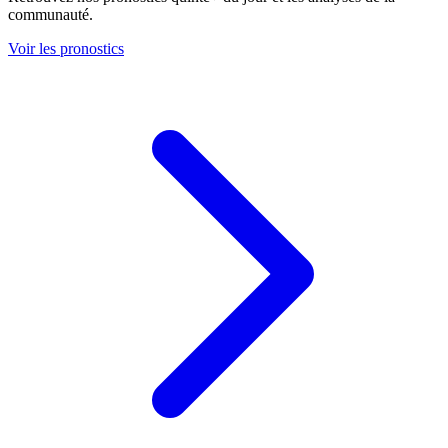
communauté.
Voir les pronostics