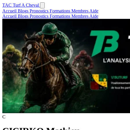
TAC
Turf A Cheval
Accueil
Blogs
Pronostics
Formations
Membres
Aide
Accueil
Blogs
Pronostics
Formations
Membres
Aide
C