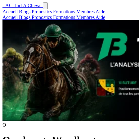
TAC
Turf A Cheval
Accueil
Blogs
Pronostics
Formations
Membres
Aide
Accueil
Blogs
Pronostics
Formations
Membres
Aide
O