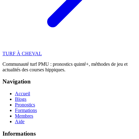
TURF
À CHEVAL
Communauté turf PMU : pronostics quinté+, méthodes de jeu et
actualités des courses hippiques.
Navigation
Accueil
Blogs
Pronostics
Formations
Membres
Aide
Informations