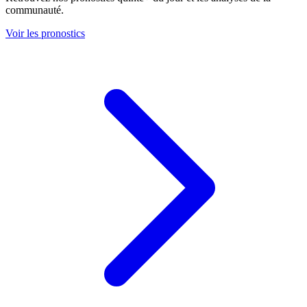
communauté.
Voir les pronostics