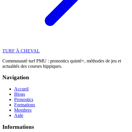
TURF
À CHEVAL
Communauté turf PMU : pronostics quinté+, méthodes de jeu et
actualités des courses hippiques.
Navigation
Accueil
Blogs
Pronostics
Formations
Membres
Aide
Informations