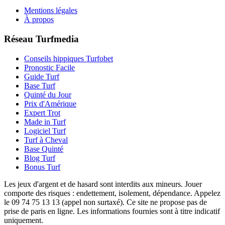
Mentions légales
À propos
Réseau Turfmedia
Conseils hippiques Turfobet
Pronostic Facile
Guide Turf
Base Turf
Quinté du Jour
Prix d'Amérique
Expert Trot
Made in Turf
Logiciel Turf
Turf à Cheval
Base Quinté
Blog Turf
Bonus Turf
Les jeux d'argent et de hasard sont interdits aux mineurs. Jouer
comporte des risques : endettement, isolement, dépendance. Appelez
le 09 74 75 13 13 (appel non surtaxé). Ce site ne propose pas de
prise de paris en ligne. Les informations fournies sont à titre indicatif
uniquement.