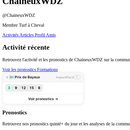
ChaineuxWDZ
@ChaineuxWDZ
Membre Turf à Cheval
Activités
Articles
Profil
Amis
Activité récente
Retrouvez l'activité et les pronostics de ChaineuxWDZ sur la commun
Voir les pronostics
Formations
Pronostics
Retrouvez nos pronostics quinté+ du jour et les analyses de la commu