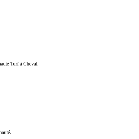
auté Turf à Cheval.
nauté.