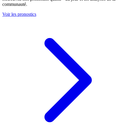
communauté.
Voir les pronostics