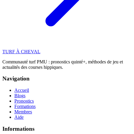
TURF
À CHEVAL
Communauté turf PMU : pronostics quinté+, méthodes de jeu et
actualités des courses hippiques.
Navigation
Accueil
Blogs
Pronostics
Formations
Membres
Aide
Informations