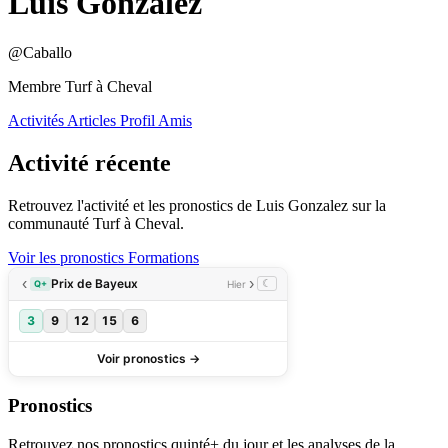
Luis Gonzalez
@Caballo
Membre Turf à Cheval
Activités
Articles
Profil
Amis
Activité récente
Retrouvez l'activité et les pronostics de Luis Gonzalez sur la
communauté Turf à Cheval.
Voir les pronostics
Formations
Pronostics
Retrouvez nos pronostics quinté+ du jour et les analyses de la