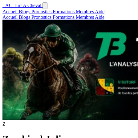
TAC
Turf A Cheval
Accueil
Blogs
Pronostics
Formations
Membres
Aide
Accueil
Blogs
Pronostics
Formations
Membres
Aide
Z