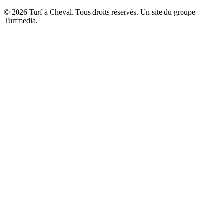
© 2026 Turf à Cheval. Tous droits réservés. Un site du groupe
Turfmedia.