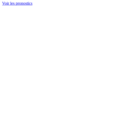
Voir les pronostics